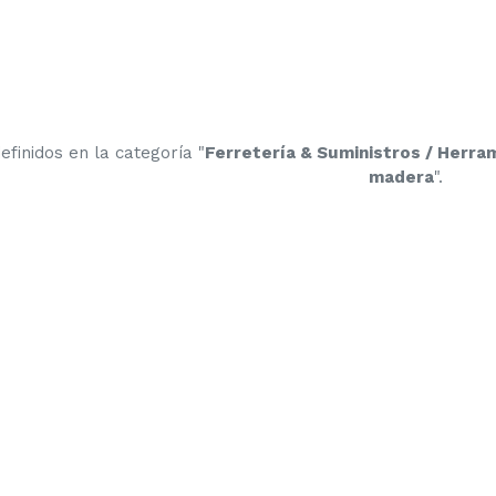
finidos en la categoría "
Ferretería & Suministros / Herram
madera
".