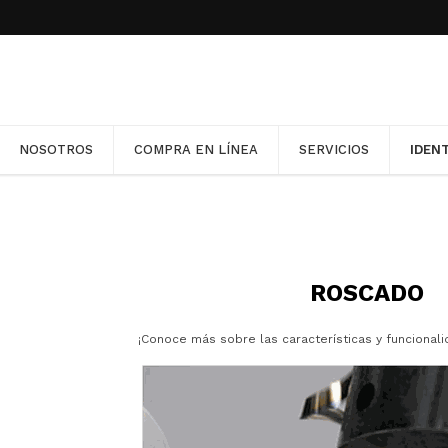
llas en nuestra Política de Cookies. Para desactivarlas, co
ptándolas.
NOSOTROS
COMPRA EN LÍNEA
SERVICIOS
IDEN
NOSOTROS
COMPRA EN LÍNEA
SERVICIOS
IDEN
ROSCADO
¡Conoce más sobre las características y funcional