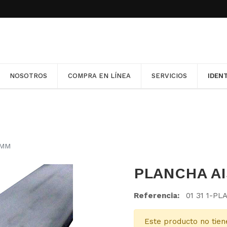
llas en nuestra Política de Cookies. Para desactivarlas, co
ptándolas.
NOSOTROS
COMPRA EN LÍNEA
SERVICIOS
IDEN
NOSOTROS
COMPRA EN LÍNEA
SERVICIOS
IDEN
 MM
PLANCHA AI
Referencia:
01 31 1-PL
Este producto no tien