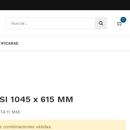
nfigure adecuadamente su
OK
0
TIFICARSE
0
TIFICARSE
SI 1045 x 615 MM
ATA 11 MM.
e combinaciones válidas.