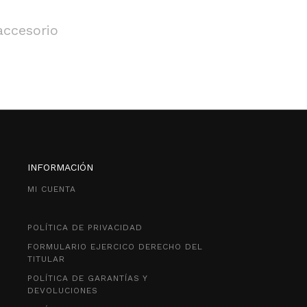
accesorio
INFORMACIÓN
MI CUENTA
POLÍTICA DE PRIVACIDAD
FORMULARIO EJERCICO DERECHO DEL
TITULAR
POLÍTICA DE GARANTÍAS Y
DEVOLUCIONES