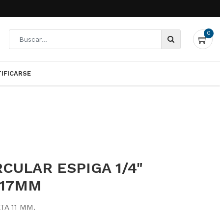
nfigure adecuadamente su
OK
0
TIFICARSE
0
TIFICARSE
RCULAR ESPIGA 1/4"
.17MM
ATA 11 MM.