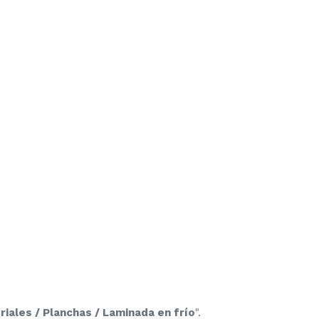
iales / Planchas / Laminada en frío
".