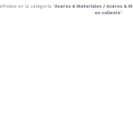
finidos en la categoría "
Aceros & Materiales / Aceros & Ma
en caliente
".