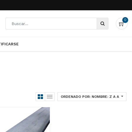
nfigure adecuadamente su
OK
0
TIFICARSE
0
TIFICARSE
ORDENADO POR: NOMBRE: Z A A